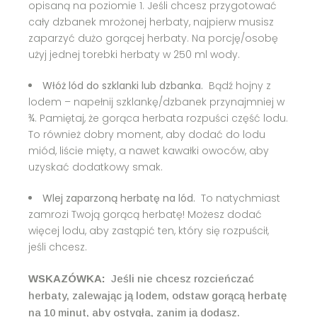
opisaną na poziomie 1. Jeśli chcesz przygotować
cały dzbanek mrożonej herbaty, najpierw musisz
zaparzyć dużo gorącej herbaty. Na porcję/osobę
użyj jednej torebki herbaty w 250 ml wody.
Włóż lód do szklanki lub dzbanka.
Bądź hojny z
lodem – napełnij szklankę/dzbanek przynajmniej w
¾. Pamiętaj, że gorąca herbata rozpuści część lodu.
To również dobry moment, aby dodać do lodu
miód, liście mięty, a nawet kawałki owoców, aby
uzyskać dodatkowy smak.
Wlej zaparzoną herbatę na lód.
To natychmiast
zamrozi Twoją gorącą herbatę! Możesz dodać
więcej lodu, aby zastąpić ten, który się rozpuścił,
jeśli chcesz.
WSKAZÓWKA:
Jeśli nie chcesz rozcieńczać
herbaty, zalewając ją lodem, odstaw gorącą herbatę
na 10 minut, aby ostygła, zanim ją dodasz.