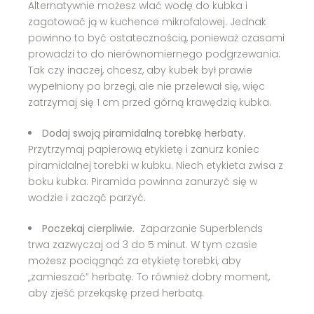
Alternatywnie możesz wlać wodę do kubka i
zagotować ją w kuchence mikrofalowej. Jednak
powinno to być ostatecznością, ponieważ czasami
prowadzi to do nierównomiernego podgrzewania.
Tak czy inaczej, chcesz, aby kubek był prawie
wypełniony po brzegi, ale nie przelewał się, więc
zatrzymaj się 1 cm przed górną krawędzią kubka.
Dodaj swoją piramidalną torebkę herbaty.
Przytrzymaj papierową etykietę i zanurz koniec
piramidalnej torebki w kubku. Niech etykieta zwisa z
boku kubka. Piramida powinna zanurzyć się w
wodzie i zacząć parzyć.
Poczekaj cierpliwie.
Zaparzanie Superblends
trwa zazwyczaj od 3 do 5 minut. W tym czasie
możesz pociągnąć za etykietę torebki, aby
„zamieszać” herbatę. To również dobry moment,
aby zjeść przekąskę przed herbatą.