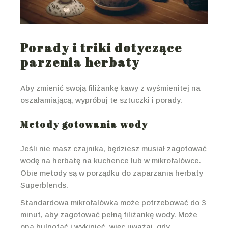
Porady i triki dotyczące
parzenia herbaty
Aby zmienić swoją filiżankę kawy z wyśmienitej na
oszałamiającą, wypróbuj te sztuczki i porady.
Metody gotowania wody
Jeśli nie masz czajnika, będziesz musiał zagotować
wodę na herbatę na kuchence lub w mikrofalówce.
Obie metody są w porządku do zaparzania herbaty
Superblends.
Standardowa mikrofalówka może potrzebować do 3
minut, aby zagotować pełną filiżankę wody. Może
ona bulgotać i wykipieć, więc uważaj, gdy