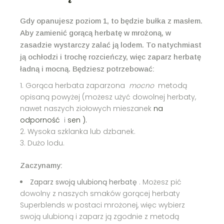
Gdy opanujesz poziom 1, to będzie bułka z masłem.
Aby zamienić gorącą herbatę w mrożoną, w
zasadzie wystarczy zalać ją lodem. To natychmiast
ją ochłodzi i trochę rozcieńczy, więc zaparz herbatę
ładną i mocną. Będziesz potrzebować:
Gorąca herbata zaparzona
mocno
metodą
opisaną powyżej (możesz użyć dowolnej herbaty,
nawet naszych ziołowych mieszanek
na
odporność
i
sen ).
Wysoka szklanka lub dzbanek.
Dużo lodu.
Zaczynamy:
Zaparz swoją ulubioną herbatę
. Możesz pić
dowolny z naszych smaków gorącej herbaty
Superblends w postaci mrożonej, więc wybierz
swoją ulubioną i zaparz ją zgodnie z metodą