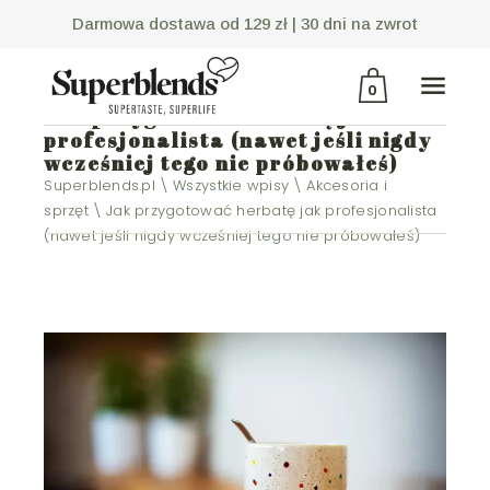
Darmowa dostawa od 129 zł |
30 dni na zwrot
0
Jak przygotować herbatę jak
profesjonalista (nawet jeśli nigdy
wcześniej tego nie próbowałeś)
Brak produktów w
Superblends.pl
Wszystkie wpisy
Akcesoria i
koszyku.
sprzęt
Jak przygotować herbatę jak profesjonalista
(nawet jeśli nigdy wcześniej tego nie próbowałeś)