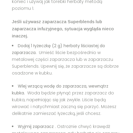
koniec i używaj jak torebki herbaty metodą
poziomu 1.
Jeśli używasz zaparzacza Superblends lub
zaparzacza infuzyjnego, sytuacja wygląda nieco
inaczej.
Dodaj 1 łyżeczkę (2 g) herbaty liściastej do
zaparzacza.
Umieść liście bezpośrednio w
metalowej części zaparzacza lub w zaparzaczu
Superblends. Upewnij się, że zaparzacze są dobrze
osadzone w kubku.
Wlej wrzącą wodę do zaparzacza, wewnątrz
kubka.
Woda będzie płynąć przez zaparzacz do
kubka, napełniając się jak zwykle. Liście będą
wirować i natychmiast zaczną się parzyć. Możesz
delikatnie zamieszać łyżeczką, jeśli chcesz.
Wyjmij zaparzacz
. Ostrożnie chwyć krawędź