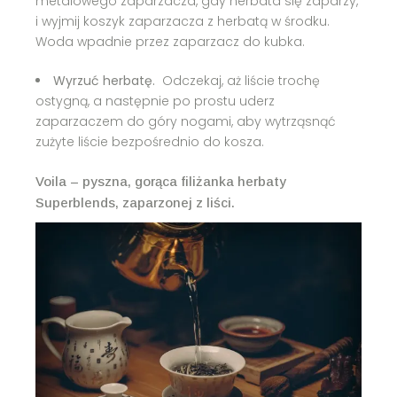
metalowego zaparzacza, gdy herbata się zaparzy,
i wyjmij koszyk zaparzacza z herbatą w środku.
Woda wpadnie przez zaparzacz do kubka.
Wyrzuć herbatę.
Odczekaj, aż liście trochę
ostygną, a następnie po prostu uderz
zaparzaczem do góry nogami, aby wytrząsnąć
zużyte liście bezpośrednio do kosza.
Voila – pyszna, gorąca filiżanka herbaty
Superblends, zaparzonej z liści.