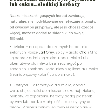
lub cukru…słodkiej herbaty
Nasze mieszanki gorących herbat zawierają
naturalne, niemodyfikowane genetycznie aromaty,
od owoców po przyprawy, ale jeśli chcesz czegoś
więcej, możesz dodać te składniki do swojej
filiżanki.
Mleko
– najlepsze do czarnych herbat, nie
zielonych. Nasze
Earl Grey
, Spicy Masala
Chai
i Mint
są dobre z odrobiną mleka. Dodaj mleko (lub
alternatywę dla mleka bezmlecznego) po
zaparzeniu herbaty. Dodaj niewielką ilość, aż uzyska
średniobrązowy kolor (lub do smaku).
Cytryna
– alternatywa dla mleka, dodaje
wyrazistej ostrości do mieszanek czarnej i zielonej
herbaty. Po zaparzeniu herbaty dodaj plasterek
cytryny lub bardzo małą ilość soku z cytryny do
filiżanki. Plasterki cytryny są również wspaniałe w