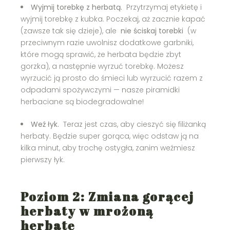
Wyjmij torebkę z herbatą.
Przytrzymaj etykietę i
wyjmij torebkę z kubka. Poczekaj, aż zacznie kapać
(zawsze tak się dzieje), ale
nie ściskaj torebki
(w
przeciwnym razie uwolnisz dodatkowe garbniki,
które mogą sprawić, że herbata będzie zbyt
gorzka), a następnie wyrzuć torebkę. Możesz
wyrzucić ją prosto do śmieci lub wyrzucić razem z
odpadami spożywczymi — nasze piramidki
herbaciane są biodegradowalne!
Weź łyk.
Teraz jest czas, aby cieszyć się filiżanką
herbaty. Będzie super gorąca, więc odstaw ją na
kilka minut, aby trochę ostygła, zanim weźmiesz
pierwszy łyk.
Poziom 2: Zmiana gorącej
herbaty w mrożoną
herbatę