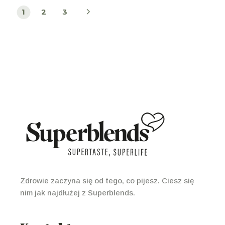
Stronicowanie
1
2
3
wpisów
Zdrowie zaczyna się od tego, co pijesz. Ciesz się
nim jak najdłużej z Superblends.