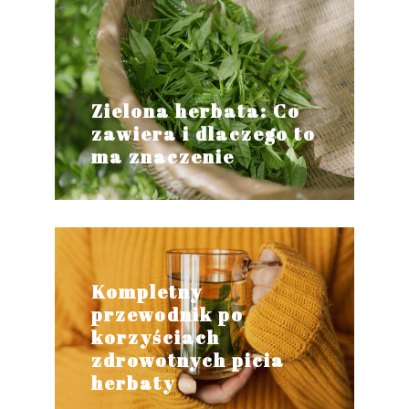
Zielona herbata: Co
zawiera i dlaczego to
ma znaczenie
Kompletny
przewodnik po
korzyściach
zdrowotnych picia
herbaty