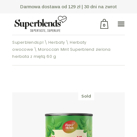
Darmowa dostawa od 129 zł |
30 dni na zwrot
0
Superblends.pl
Herbaty
Herbaty
Brak produktów w
owocowe
Moroccan Mint Superblend zielona
koszyku.
herbata z miętą 60 g
Sold