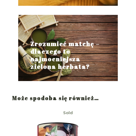
Zrozumieć matchę –
dlaczego to
najmocniejsza
zielona herbata?
Może spodoba się również…
Sold