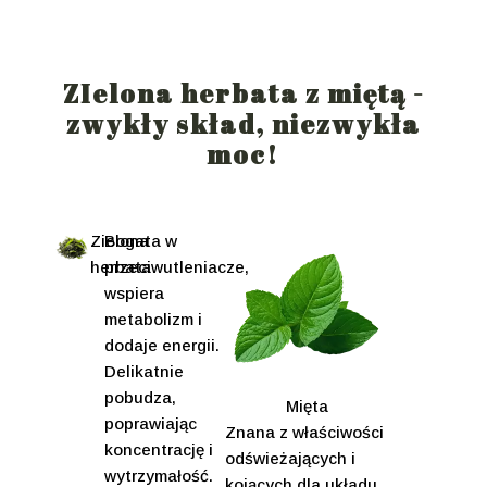
ZIelona herbata z miętą -
zwykły skład, niezwykła
moc!
Zielona
Bogata w
herbata
przeciwutleniacze,
wspiera
metabolizm i
dodaje energii.
Delikatnie
pobudza,
Mięta
poprawiając
Znana z właściwości
koncentrację i
odświeżających i
wytrzymałość.
kojących dla układu