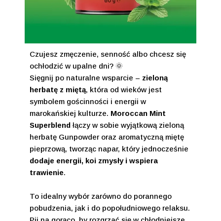
Czujesz zmęczenie, senność albo chcesz się
ochłodzić w upalne dni? 🌞
Sięgnij po naturalne wsparcie –
zieloną
herbatę z miętą
, która od wieków jest
symbolem gościnności i energii w
marokańskiej kulturze.
Moroccan Mint
Superblend
łączy w sobie wyjątkową zieloną
herbatę Gunpowder oraz aromatyczną miętę
pieprzową, tworząc napar, który jednocześnie
dodaje energii, koi zmysły i wspiera
trawienie
.
To idealny wybór zarówno do porannego
pobudzenia, jak i do popołudniowego relaksu.
Pij na gorąco, by rozgrzać się w chłodniejsze