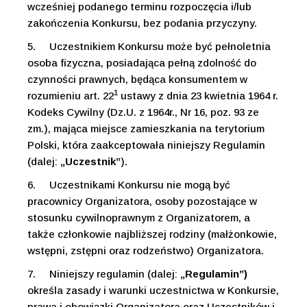
wcześniej podanego terminu rozpoczęcia i/lub
zakończenia Konkursu, bez podania przyczyny.
5.
Uczestnikiem Konkursu może być pełnoletnia
osoba fizyczna, posiadająca pełną zdolność do
czynności prawnych, będąca konsumentem w
1
rozumieniu art. 22
ustawy z dnia 23 kwietnia 1964 r.
Kodeks Cywilny (Dz.U. z 1964r., Nr 16, poz. 93 ze
zm.), mająca miejsce zamieszkania na terytorium
Polski, która zaakceptowała niniejszy Regulamin
(dalej:
„Uczestnik”
).
6.
Uczestnikami Konkursu nie mogą być
pracownicy Organizatora, osoby pozostające w
stosunku cywilnoprawnym z Organizatorem, a
także członkowie najbliższej rodziny (małżonkowie,
wstępni, zstępni oraz rodzeństwo) Organizatora.
7.
Niniejszy regulamin (dalej:
„Regulamin”)
określa zasady i warunki uczestnictwa w Konkursie,
prawa i obowiązki Organizatora oraz Uczestników i