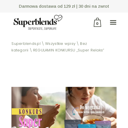
Darmowa dostawa od 129 zł |
30 dni na zwrot
0
Brak produktów w
Superblends.pl
Wszystkie wpisy
Bez
kategorii
REGULAMIN KONKURSU „Super Relaks”
koszyku.