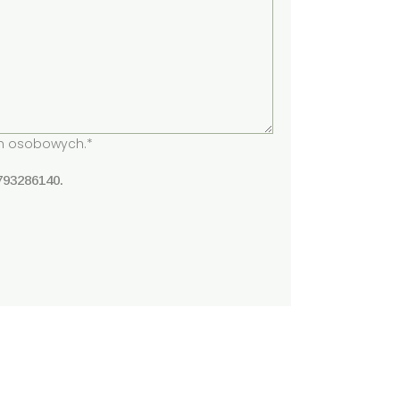
h osobowych.*
793286140.