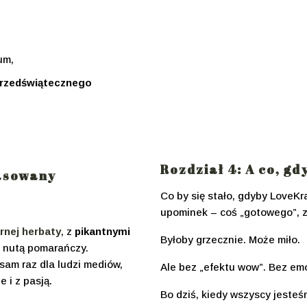
um,
przedświątecznego
Rozdział 4: A co, g
pasowany
Co by się stało, gdyby LoveK
upominek – coś „gotowego”, z
rnej herbaty
, z
pikantnymi
Byłoby grzecznie. Może miło.
i nutą pomarańczy.
am raz dla ludzi mediów,
Ale bez „efektu wow”. Bez em
 i z pasją.
Bo dziś, kiedy wszyscy jeste