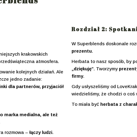
erblends
zowane
Rozdział 2: Spotkan
W Superblends doskonale ro
prezentu
.
niejszych krakowskich
e
przedświąteczna atmosfera.
Herbata to nasz sposób, by
 akcesoria
„dziękuję”
. Tworzymy
prezent
wanie kolejnych działań. Ale
firmy
.
zcze jedno zadanie:
i dla partnerów, przyjaciół
Gdy usłyszeliśmy od LoveKrakó
wiedzieliśmy, że chodzi o coś 
To miała być
herbata z char
ko marka medialna, ale też
.
bra rozmowa –
łączy ludzi
.