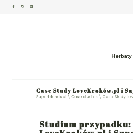
Bes
Wsz
Fun
Sm
Kla
Herbaty
Ar
Zie
Cz
Zio
Case Study LoveKraków.pl i S
Bestseller
Superblends.pl
Case studies
Case Study Lov
Bia
Wszytskie
Ow
Funkcjona
Dod
Smakowe
Studium przypadku: K
Klasyczne