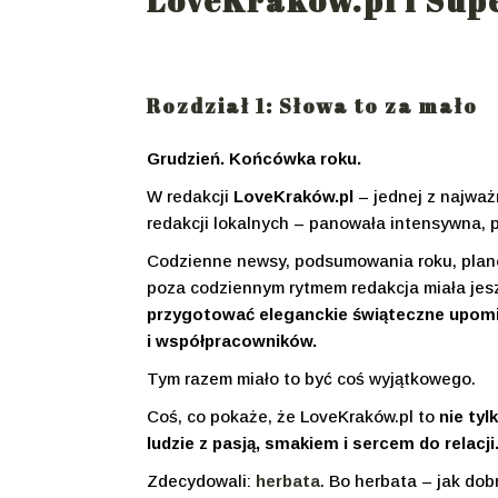
LoveKraków.pl i Sup
Aromaty
Zielone
Czarne
Rozdział 1: Słowa to za mało
Ziołowe
Grudzień. Końcówka roku.
Białe
W redakcji
LoveKraków.pl
– jednej z najważ
Owocow
redakcji lokalnych – panowała intensywna, 
Dodatki i
Codzienne newsy, podsumowania roku, plano
poza codziennym rytmem redakcja miała jes
przygotować eleganckie świąteczne upomink
i współpracowników.
Tym razem miało to być coś wyjątkowego.
Coś, co pokaże, że LoveKraków.pl to
nie tyl
ludzie z pasją, smakiem i sercem do relacji
Zdecydowali:
herbata
. Bo herbata – jak do