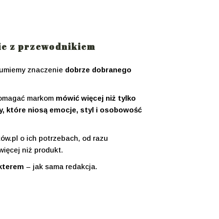
ie z przewodnikiem
zumiemy znaczenie
dobrze dobranego
 pomagać markom
mówić więcej niż tylko
y, które niosą emocje, styl i osobowość
w.pl o ich potrzebach, od razu
więcej niż produkt.
akterem
– jak sama redakcja.