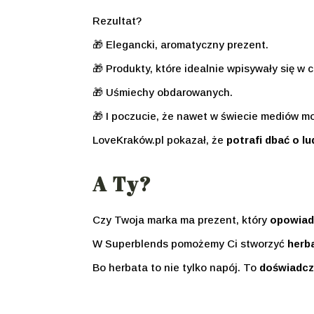
Rezultat?
🎁 Elegancki, aromatyczny prezent.
🎁 Produkty, które idealnie wpisywały się w c
🎁 Uśmiechy obdarowanych.
🎁 I poczucie, że nawet w świecie mediów 
LoveKraków.pl pokazał, że
potrafi dbać o lu
A Ty?
Czy Twoja marka ma prezent, który
opowiada
W Superblends pomożemy Ci stworzyć
herba
Bo herbata to nie tylko napój. To
doświadcze