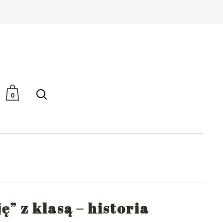
Brak produktów w
koszyku.
0
” z klasą – historia