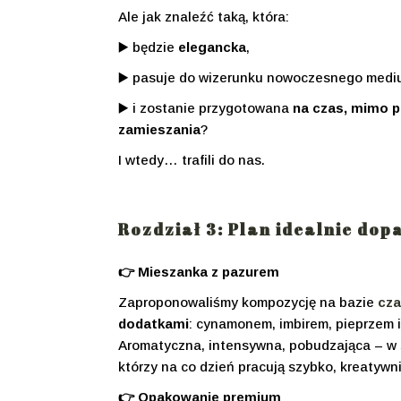
Ale jak znaleźć taką, która:
▶️ będzie
elegancka
,
▶️ pasuje do wizerunku nowoczesnego medi
▶️ i zostanie przygotowana
na czas, mimo 
zamieszania
?
I wtedy… trafili do nas.
Rozdział 3: Plan idealnie do
👉 Mieszanka z pazurem
Zaproponowaliśmy kompozycję na bazie
cza
dodatkami
: cynamonem, imbirem, pieprzem 
Aromatyczna, intensywna, pobudzająca – w s
którzy na co dzień pracują szybko, kreatywnie
👉 Opakowanie premium